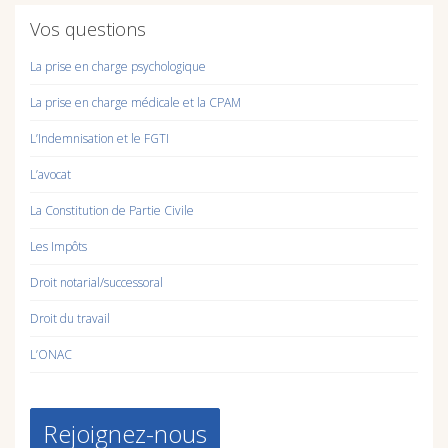
Vos questions
La prise en charge psychologique
La prise en charge médicale et la CPAM
L’Indemnisation et le FGTI
L’avocat
La Constitution de Partie Civile
Les Impôts
Droit notarial/successoral
Droit du travail
L’ONAC
Rejoignez-nous