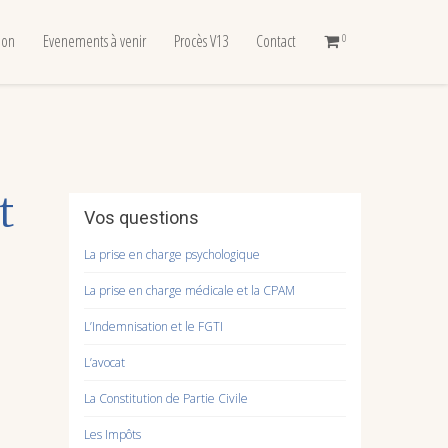
tion
Evenements à venir
Procès V13
Contact
0
t
Vos questions
La prise en charge psychologique
La prise en charge médicale et la CPAM
L’Indemnisation et le FGTI
L’avocat
La Constitution de Partie Civile
Les Impôts