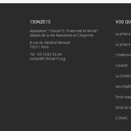
13ONZE15
VOS QU
Association "13onze15: Fraternité et Vérité"
La prise 
Maison de la Vie Associative et Citoyenne
8 rue du Général Renault
La prise 
75011 Paris
Tel : 06 16 82 56 64
L’Indemnis
contact@13onze15.org
L’avocat
La Constit
Les Impôt
Droit nota
Droit du t
L’ONAC