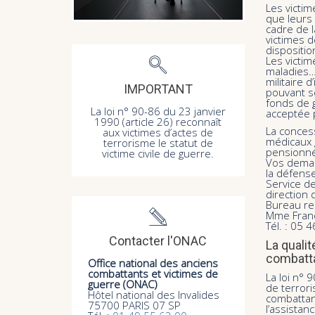
Les victim
que leurs 
cadre de l
victimes d
dispositio
Les victim
maladies…
militaire 
IMPORTANT
pouvant se
fonds de g
La loi n° 90-86 du 23 janvier
acceptée p
1990 (article 26) reconnaît
La conces
aux victimes d’actes de
médicaux g
terrorisme le statut de
pensionnée
victime civile de guerre.
Vos deman
la défense
Service d
direction
Bureau rel
Mme Franc
Tél. : 05 
Contacter l'ONAC
La qualit
combatt
Office national des anciens
combattants et victimes de
La loi n° 
guerre (ONAC)
de terrori
Hôtel national des Invalides
combattant
75700 PARIS 07 SP
l’assistan