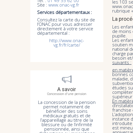
Tél. :
01 49 55 62 00
les 103 se
Site :
www.onac-vg.fr
www.onac-
rubrique «
Services départementaux :
La procéd
Consultez la carte du site de
l’ONAC pour vous adresser
Les enfant
directement à votre service
de moins 
départemental :
pupille.
Les enfant
http://www.onac-
soutien ma
vg.fr/fr/carte/
national d
charge par
besoin et
suivants :
en matière
bonnes con
maladie, 
subventio
études sup
A savoir
complèten
Concession d'une pension
supérieur
En matière
La concession de la pension
d’installa
permet notamment de
franchise 
bénéficier des soins
L’adoptio
médicaux gratuits et de
instance d
l’appareillage au titre de la
introduite
blessure ou de l’infirmité
est mineu
pensionnée, ainsi que
anniversai