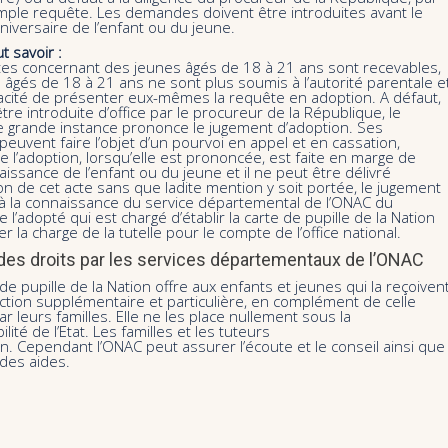
imple requête. Les demandes doivent être introduites avant le
iversaire de l’enfant ou du jeune.
ut savoir :
tes concernant des jeunes âgés de 18 à 21 ans sont recevables,
 âgés de 18 à 21 ans ne sont plus soumis à l’autorité parentale e
pacité de présenter eux-mêmes la requête en adoption. A défaut,
être introduite d’office par le procureur de la République, le
de grande instance prononce le jugement d’adoption. Ses
peuvent faire l’objet d’un pourvoi en appel et en cassation,
 l’adoption, lorsqu’elle est prononcée, est faite en marge de
naissance de l’enfant ou du jeune et il ne peut être délivré
on de cet acte sans que ladite mention y soit portée, le jugement
 à la connaissance du service départemental de l’ONAC du
e l’adopté qui est chargé d’établir la carte de pupille de la Nation
er la charge de la tutelle pour le compte de l’office national.
des droits par les services départementaux de l’ONAC
 de pupille de la Nation offre aux enfants et jeunes qui la reçoiven
ction supplémentaire et particulière, en complément de celle
r leurs familles. Elle ne les place nullement sous la
lité de l’Etat. Les familles et les tuteurs
n. Cependant l’ONAC peut assurer l’écoute et le conseil ainsi que
 des aides.