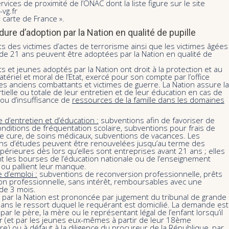
rvices de proximité de l’ONAC dont la liste figure sur le site
vg.fr
 carte de France ».
ure d’adoption par la Nation en qualité de pupille
s des victimes d’actes de terrorisme ainsi que les victimes âgées
de 21 ans peuvent être adoptées par la Nation en qualité de
s et jeunes adoptés par la Nation ont droit à la protection et au
tériel et moral de l’Etat, exercé pour son compte par l’office
es anciens combattants et victimes de guerre. La Nation assure la
tielle ou totale de leur entretien et de leur éducation en cas de
/ou d’insuffisance de
ressources de la famille dans les domaines
 d’entretien et d’éducation :
subventions afin de favoriser de
ditions de fréquentation scolaire, subventions pour frais de
de cure, de soins médicaux, subventions de vacances. Les
ns d’études peuvent être renouvelées jusqu’au terme des
érieures dès lors qu’elles sont entreprises avant 21 ans ; elles
t les bourses de l’éducation nationale ou de l’enseignement
 ou pallient leur manque.
 d’emploi :
subventions de reconversion professionnelle, prêts
tion professionnelle, sans intérêt, remboursables avec une
de 3 mois.
n par la Nation est prononcée par jugement du tribunal de grande
ans le ressort duquel le requérant est domicilié. La demande est
 par le père, la mère ou le représentant légal de l’enfant lorsqu’il
r (et par les jeunes eux-mêmes à partir de leur 18ème
re) ou à défaut à la diligence du procureur de la République, par