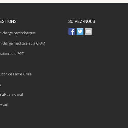
ESTIONS
SUIVEZ-NOUS
en charge psychologique
en charge médicale et la CPAM
ation et le FGTI
ution de Partie Civile
s
rial/successoral
ravail