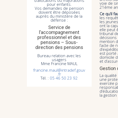
d’allocations ou majorations
voie de s
pour enfants.
21ème ann
Vos demandes de pension
doivent être déposées
Ce qu’il fa
auprès du ministère de la
les requê
défense :
les jeunes
ont la ca
Service de
elle peut 
l’accompagnement
tribunal 
professionnel et des
décisions 
mention de
pensions – Sous-
l’acte de 
direction des pensions
d’expéditi
est porté
Bureau relation avec les
domicile d
usagers
et d’assur
Mme Francine MAUL
Gestion 
francine.maul@intradef.gouv
.fr
La qualité
Tél. :
05 46 50 23 92
une prote
exercée pa
responsabi
d’éducatio
la gestion