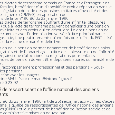
es d’actes de terrorisme commis en France et à l’étranger, ainsi
familles, bénéficient d’un dispositif de droit à réparation dans le
a législation du code des pensions militaires d’invalidité et des
e la guerre (CPMIVG) en application des
ns de la loi n° 90-86 du 23 janvier 1990.
es d’actes de terrorisme souffrant d’une infirmité (blessures,
) due à l’acte de terrorisme peuvent bénéficier d’une pension
d’invalidité et des droits qui en découlent. Le droit a pension ne
 cumuler avec l’indemnisation versée à titre principal par le
arantie, il ne peut intervenir qu’une fois que l’offre du FGTI a été
ar la victime de manière définitive.
sion de la pension permet notamment de bénéficier des soins
ratuits et de l’appareillage au titre de la blessure ou de l’infirmité
, ainsi que d’allocations ou majorations pour enfants.
des de pension doivent être déposées auprès du ministère de
 :
e l’accompagnement professionnel et des pensions – Sous-
 des pensions
ation avec les usagers
ine MAUL francine.maul@intradef.gouv.fr
46 50 23 92
é de ressortissant de l’office national des anciens
ants
90-86 du 23 janvier 1990 (article 26) reconnaît aux victimes d’actes
sme la qualité de ressortissantes de l’Office national des anciens
s (ONAC) et leur permet de bénéficier de l’action sociale et de
ce administrative mises en oeuvre par