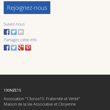
Rejoignez-nous
Suivez-nous
Partagez cette info
13ONZE15
Association "13onze15: Fraternité et Vérité"
Maison de la Vie Associative et Citoyenne