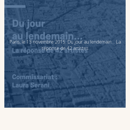
Paris, le 13 novembre 2015. Du jour au lendemain… La
Paris, le 13 novembre 2015. Du jour au lendemain… La
réponse de 42 artistes
réponse de 42 artistes