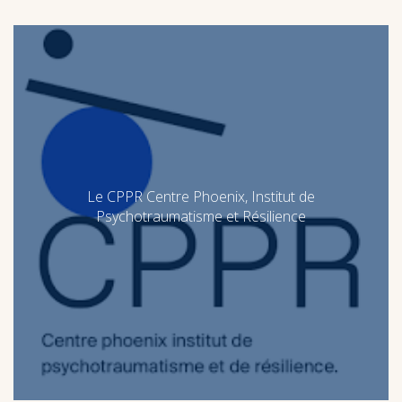
Le CPPR Centre Phoenix, Institut de
Le CPPR Centre Phoenix, Institut de
Psychotraumatisme et Résilience
Psychotraumatisme et Résilience