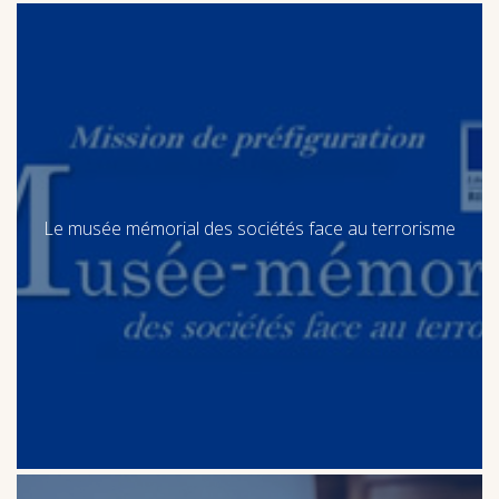
Le musée mémorial des sociétés face au terrorisme
Le musée mémorial des sociétés face au terrorisme