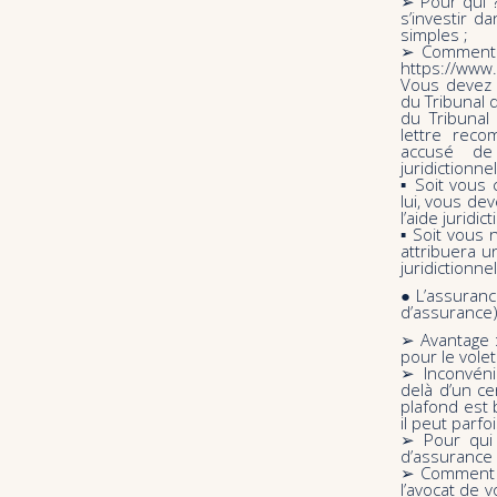
➢ Pour qui 
s’investir d
simples ;
➢ Comment ? 
https://www.
Vous devez 
du Tribunal 
du Tribunal
lettre reco
accusé de
juridictionnel
▪ Soit vous
lui, vous de
l’aide juridi
▪ Soit vous 
attribuera 
juridictionnel
● L’assuranc
d’assurance)
➢ Avantage :
pour le volet
➢ Inconvéni
delà d’un ce
plafond est 
il peut parf
➢ Pour qui 
d’assurance 
➢ Comment ?
l’avocat de 