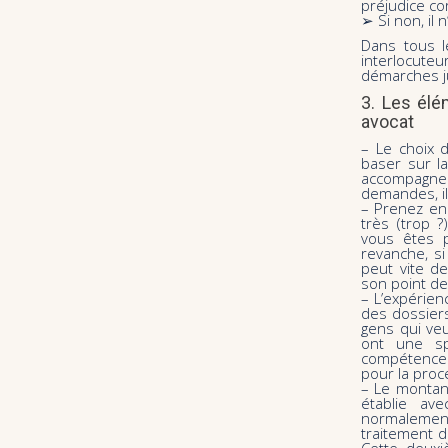
préjudice co
➢ Si non, il
Dans tous l
interlocut
démarches j
3. Les él
avocat
– Le choix d
baser sur l
accompagne
demandes, il 
– Prenez en
très (trop 
vous êtes p
revanche, s
peut vite de
son point de
– L’expérien
des dossiers
gens qui veul
ont une spé
compétence 
pour la proc
– Le montan
établie ave
normalemen
traitement d