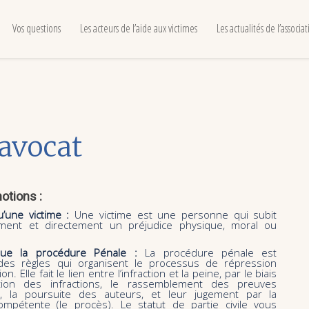
Vos questions
Les acteurs de l’aide aux victimes
Les actualités de l’associa
 avocat
otions :
’une victime :
Une victime est une personne qui subit
ment et directement un préjudice physique, moral ou
que la procédure Pénale :
La procédure pénale est
des règles qui organisent le processus de répression
on. Elle fait le lien entre l’infraction et la peine, par le biais
ation des infractions, le rassemblement des preuves
ion), la poursuite des auteurs, et leur jugement par la
 compétente (le procès). Le statut de partie civile vous