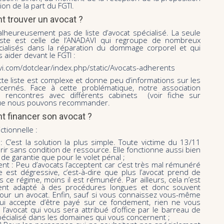
ion de la part du FGTI.
 trouver un avocat ?
malheureusement pas de liste d’avocat spécialisé. La seule
xiste est celle de l’ANADAVI qui regroupe de nombreux
cialisés dans la réparation du dommage corporel et qui
 aider devant le FGTI :
vi.com/dotclear/index.php/static/Avocats-adherents
tte liste est complexe et donne peu d’informations sur les
cernés. Face à cette problématique, notre association
es rencontres avec différents cabinets (voir fiche sur
) que nous pouvons recommander.
 financer son avocat ?
ictionnelle :
 C’est la solution la plus simple. Toute victime du 13/11
rir sans condition de ressource. Elle fonctionne aussi bien
 de garantie que pour le volet pénal ;
nt : Peu d’avocats l’acceptent car c’est très mal rémunéré
e est dégressive, c’est-à-dire que plus l’avocat prend de
s ce régime, moins il est rémunéré. Par ailleurs, cela n’est
ent adapté à des procédures longues et donc souvent
our un avocat. Enfin, sauf si vous connaissez vous-même
ui accepte d’être payé sur ce fondement, rien ne vous
 l’avocat qui vous sera attribué d’office par le barreau de
pécialisé dans les domaines qui vous concernent ;