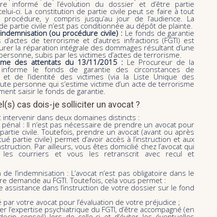
re informé de l’évolution du dossier et d’être partie
lui-ci. La constitution de partie civile peut se faire à tout
 procédure, y compris jusqu’au jour de l’audience. La
de partie civile n’est pas conditionnée au dépôt de plainte.
’indemnisation (ou procédure civile) :
Le fonds de garantie
 d’actes de terrorisme et d’autres infractions (FGTI) est
urer la réparation intégrale des dommages résultant d’une
a personne, subis par les victimes d’actes de terrorisme.
time des attentats du 13/11/2015 :
Le Procureur de la
 informe le fonds de garantie des circonstances de
 et de l’identité des victimes (via la Liste Unique des
oute personne qui s’estime victime d’un acte de terrorisme
ment saisir le fonds de garantie.
l(s) cas dois-je solliciter un avocat ?
t intervenir dans deux domaines distincts :
n pénal : Il n’est pas nécessaire de prendre un avocat pour
partie civile. Toutefois, prendre un avocat (avant ou après
tué partie civile) permet d’avoir accès à l’instruction et aux
nstruction. Par ailleurs, vous êtes domicilié chez l’avocat qui
 les courriers et vous les retranscrit avec recul et
n de l’indemnisation : L’avocat n’est pas obligatoire dans le
re demande au FGTI. Toutefois, cela vous permet :
e assistance dans l’instruction de votre dossier sur le fond
 par votre avocat pour l’évaluation de votre préjudice ;
r l’expertise psychiatrique du FGTI, d’être accompagné (en
cin conseil) lors de celle-ci et d’éviter les éventuelles