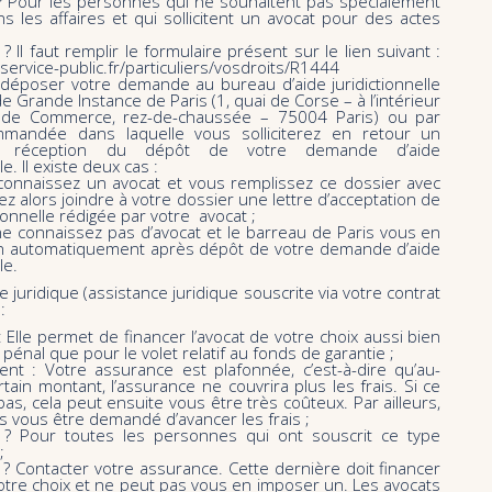
? Pour les personnes qui ne souhaitent pas spécialement
ans les affaires et qui sollicitent un avocat pour des actes
Il faut remplir le formulaire présent sur le lien suivant :
service-public.fr/particuliers/vosdroits/R1444
déposer votre demande au bureau d’aide juridictionnelle
de Grande Instance de Paris (1, quai de Corse – à l’intérieur
 de Commerce, rez-de-chaussée – 75004 Paris) ou par
mmandée dans laquelle vous solliciterez en retour un
 réception du dépôt de votre demande d’aide
le. Il existe deux cas :
 connaissez un avocat et vous remplissez ce dossier avec
vez alors joindre à votre dossier une lettre d’acceptation de
ctionnelle rédigée par votre avocat ;
ne connaissez pas d’avocat et le barreau de Paris vous en
un automatiquement après dépôt de votre demande d’aide
le.
e juridique (assistance juridique souscrite via votre contrat
:
 Elle permet de financer l’avocat de votre choix aussi bien
 pénal que pour le volet relatif au fonds de garantie ;
ent : Votre assurance est plafonnée, c’est-à-dire qu’au-
rtain montant, l’assurance ne couvrira plus les frais. Si ce
bas, cela peut ensuite vous être très coûteux. Par ailleurs,
ois vous être demandé d’avancer les frais ;
? Pour toutes les personnes qui ont souscrit ce type
;
 Contacter votre assurance. Cette dernière doit financer
votre choix et ne peut pas vous en imposer un. Les avocats