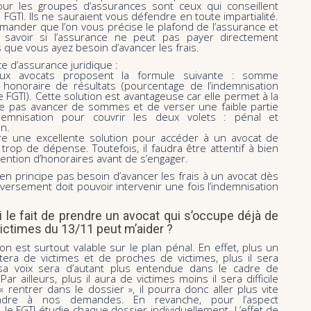
 pour les groupes d’assurances sont ceux qui conseillent
 FGTI. Ils ne sauraient vous défendre en toute impartialité.
ander que l’on vous précise le plafond de l’assurance et
savoir si l’assurance ne peut pas payer directement
s que vous ayez besoin d’avancer les frais.
ce d’assurance juridique :
x avocats proposent la formule suivante : somme
+ honoraire de résultats (pourcentage de l’indemnisation
e FGTI). Cette solution est avantageuse car elle permet à la
ne pas avancer de sommes et de verser une faible partie
emnisation pour couvrir les deux volets : pénal et
n.
tre une excellente solution pour accéder à un avocat de
 trop de dépense. Toutefois, il faudra être attentif à bien
nvention d’honoraires avant de s’engager.
en principe pas besoin d’avancer les frais à un avocat dès
 versement doit pouvoir intervenir une fois l’indemnisation
i le fait de prendre un avocat qui s’occupe déjà de
victimes du 13/11 peut m’aider ?
on est surtout valable sur le plan pénal. En effet, plus un
tera de victimes et de proches de victimes, plus il sera
 sa voix sera d’autant plus entendue dans le cadre de
. Par ailleurs, plus il aura de victimes moins il sera difficile
« rentrer dans le dossier », il pourra donc aller plus vite
ndre à nos demandes. En revanche, pour l’aspect
, le FGTI étudie chaque dossier individuellement. L’effet de