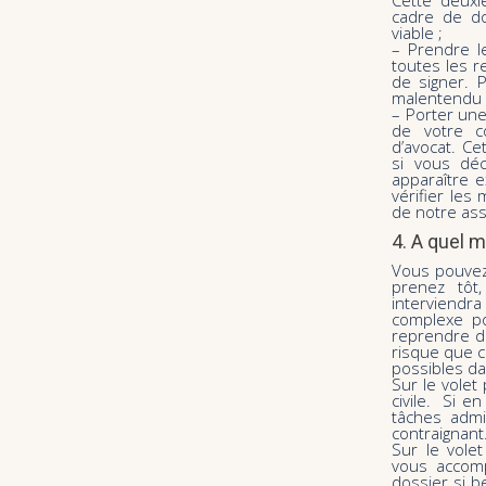
Cette deuxi
cadre de do
viable ;
– Prendre l
toutes les r
de signer. 
malentendu 
– Porter une 
de votre c
d’avocat. Ce
si vous dé
apparaître e
vérifier les 
de notre ass
4. A quel 
Vous pouvez
prenez tôt,
interviendr
complexe po
reprendre dep
risque que c
possibles da
Sur le volet 
civile. Si e
tâches admi
contraignant
Sur le volet
vous accomp
dossier si b