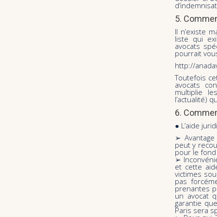
d’indemnisat
5. Comment
Il n’existe 
liste qui e
avocats spé
pourrait vous
http://anada
Toutefois ce
avocats con
multiplie l
l’actualité
6. Comment
● L’aide jurid
➢ Avantage :
peut y recou
pour le fond
➢ Inconvénie
et cette aid
victimes sou
pas forcém
prenantes p
un avocat q
garantie que
Paris sera s