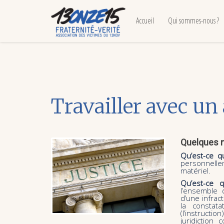
Accueil
Qui sommes-nous ?
Travailler avec un
Quelques n
Qu’est-ce qu
personnelle
matériel.
Qu’est-ce 
l’ensemble 
d’une infracti
la constat
(l’instruct
juridiction