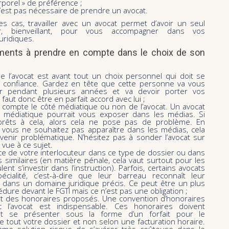
rporel » de préférence ;
 n’est pas nécessaire de prendre un avocat.
es cas, travailler avec un avocat permet d’avoir un seul
eur, bienveillant, pour vous accompagner dans vos
uridiques.
éments à prendre en compte dans le choix de son
e l’avocat est avant tout un choix personnel qui doit se
a confiance. Gardez en tête que cette personne va vous
r pendant plusieurs années et va devoir porter vos
faut donc être en parfait accord avec lui ;
 compte le côté médiatique ou non de l’avocat. Un avocat
?) médiatique pourrait vous exposer dans les médias. Si
rêts à cela, alors cela ne pose pas de problème. En
i vous ne souhaitez pas apparaître dans les médias, cela
venir problématique. N’hésitez pas à sonder l’avocat sur
 vue à ce sujet.
ce de votre interlocuteur dans ce type de dossier ou dans
 similaires (en matière pénale, cela vaut surtout pour les
ent s’investir dans l’instruction). Parfois, certains avocats
cialité, c’est-à-dire que leur barreau reconnaît leur
dans un domaine juridique précis. Ce peut être un plus
édure devant le FGTI mais ce n’est pas une obligation ;
t des honoraires proposés. Une convention d’honoraires
c l’avocat est indispensable. Ces honoraires doivent
t se présenter sous la forme d’un forfait pour le
e tout votre dossier et non selon une facturation horaire.