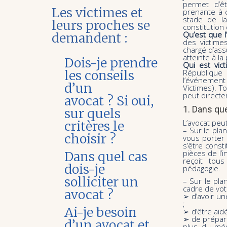
permet d’êt
Les victimes et
prenante à ce
stade de la
leurs proches se
constitution 
Qu’est que l
demandent :
des victimes
chargé d’ass
atteinte à l
Dois-je prendre
Qui est vic
République
les conseils
l’événement
d’un
Victimes). T
peut directe
avocat ? Si oui,
1. Dans que
sur quels
L’avocat peu
critères le
– Sur le pla
choisir ?
vous porter 
s’être consti
pièces de l’i
Dans quel cas
reçoit tous
dois-je
pédagogie.
solliciter un
– Sur le pla
cadre de vot
avocat ?
➢ d’avoir un
;
Ai-je besoin
➢ d’être aidé
➢ de prépare
d’un avocat et
plus du méde