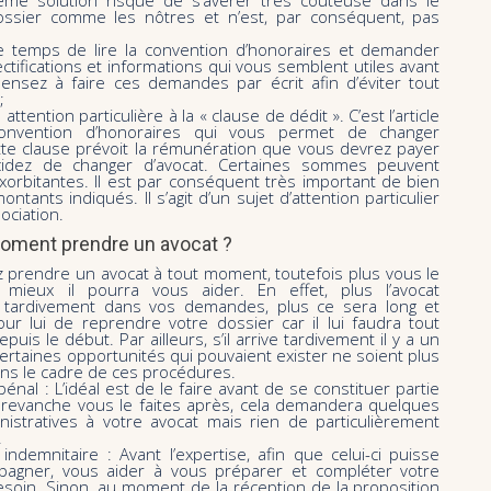
ème solution risque de s’avérer très coûteuse dans le
ssier comme les nôtres et n’est, par conséquent, pas
e temps de lire la convention d’honoraires et demander
ectifications et informations qui vous semblent utiles avant
Pensez à faire ces demandes par écrit afin d’éviter tout
;
attention particulière à la « clause de dédit ». C’est l’article
onvention d’honoraires qui vous permet de changer
tte clause prévoit la rémunération que vous devrez payer
cidez de changer d’avocat. Certaines sommes peuvent
xorbitantes. Il est par conséquent très important de bien
montants indiqués. Il s’agit d’un sujet d’attention particulier
ociation.
moment prendre un avocat ?
 prendre un avocat à tout moment, toutefois plus vous le
 mieux il pourra vous aider. En effet, plus l’avocat
a tardivement dans vos demandes, plus ce sera long et
ur lui de reprendre votre dossier car il lui faudra tout
uis le début. Par ailleurs, s’il arrive tardivement il y a un
ertaines opportunités qui pouvaient exister ne soient plus
ns le cadre de ces procédures.
pénal : L’idéal est de le faire avant de se constituer partie
n revanche vous le faites après, cela demandera quelques
nistratives à votre avocat mais rien de particulièrement
.
 indemnitaire : Avant l’expertise, afin que celui-ci puisse
agner, vous aider à vous préparer et compléter votre
esoin. Sinon, au moment de la réception de la proposition