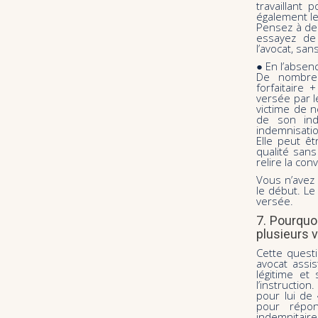
travaillant
également le
Pensez à dem
essayez de 
l’avocat, san
● En l’absen
De nombreu
forfaitaire 
versée par l
victime de 
de son ind
indemnisatio
Elle peut ê
qualité sans
relire la co
Vous n’avez 
le début. Le
versée.
7. Pourquo
plusieurs 
Cette questi
avocat assis
légitime et
l’instruction
pour lui de 
pour répo
indemnitaire