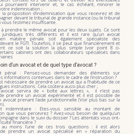
qui pourraient intervenir et, le cas échéant, minorer le
otre indemnisation ;
r la proposition d’indemnisation que vous recevrez et de
gner devant le tribunal de grande instance (ou le tribunal
i vous l’estimez insuffisante.
e à prendre le même avocat pour les deux sujets. Ce sont
 juridiques très différents et il est rare qu’un avocat
e en matière pénale soit également spécialiste des
evant le FGTI. Toutefois, il se peut que financièrement et
ent ce soit la solution la plus simple (voir point 8 ci-
ertains cabinets ont des collaborateurs spécialisés dans
maines
soin d’un avocat et de quel type d’avocat ?
et pénal : Pensez-vous demander des éléments sur
es informations contenues dans le cadre de l’instruction ?
 est nécessaire de prendre un avocat qui a l’habitude de ce
gues instructions. Cela coûtera aussi plus cher ;
’avocat servira de « boîte aux lettres », il n’est pas
de prendre un avocat expérimenté et il est possible de
 avocat prenant l’aide juridictionnelle (Voir plus bas sur la
n).
et indemnitaire : Etes-vous sensible au montant de
tion que vous percevrez ? Avez-vous besoin de quelqu’un
ompagne dans le suivi du dossier ? Les attentats vous ont-
ficulté financière ?
au moins l’une de ces trois questions : il est alors
 de prendre un avocat spécialisé en « réparation du