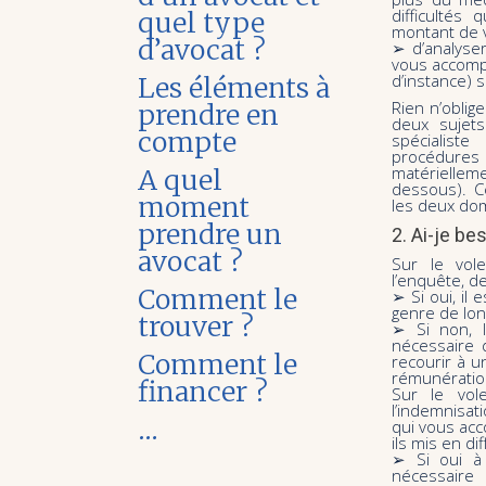
difficultés 
quel type
montant de v
d’avocat ?
➢ d’analyse
vous accompa
d’instance) s
Les éléments à
Rien n’oblig
prendre en
deux sujets
compte
spécialist
procédures d
matériellem
A quel
dessous). C
moment
les deux do
prendre un
2. Ai-je be
avocat ?
Sur le vol
l’enquête, d
Comment le
➢ Si oui, il
genre de lon
trouver ?
➢ Si non, l
nécessaire 
Comment le
recourir à un
rémunératio
financer ?
Sur le vol
l’indemnisa
…
qui vous acc
ils mis en dif
➢ Si oui à 
nécessaire