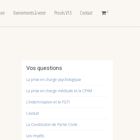
tion
Evenements à venir
Procès V13
Contact
0
Vos questions
La prise en charge psychologique
La prise en charge médicale et la CPAM
L’Indemnisation et le FGTI
L’avocat
La Constitution de Partie Civile
Les Impôts