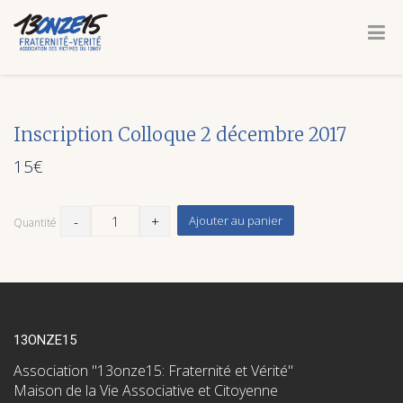
Inscription Colloque 2 décembre 2017
15
€
Ajouter au panier
Quantité
13ONZE15
Association "13onze15: Fraternité et Vérité"
Maison de la Vie Associative et Citoyenne